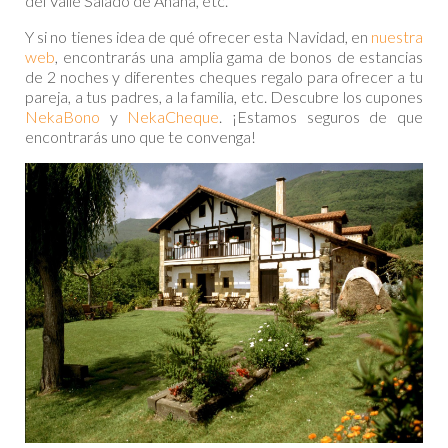
del Valle Salado de Añana, etc.
Y si no tienes idea de qué ofrecer esta Navidad, en
nuestra
web
, encontrarás una amplia gama de bonos de estancias
de 2 noches y diferentes cheques regalo para ofrecer a tu
pareja, a tus padres, a la familia, etc. Descubre los cupones
NekaBono
y
NekaCheque
. ¡Estamos seguros de que
encontrarás uno que te convenga!