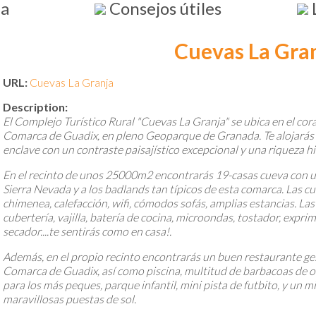
da
Consejos útiles
Cuevas La Gra
URL:
Cuevas La Granja
Description:
El Complejo Turístico Rural "Cuevas La Granja" se ubica en el cor
Comarca de Guadix, en pleno Geoparque de Granada. Te alojarás a
enclave con un contraste paisajístico excepcional y una riqueza hi
En el recinto de unos 25000m2 encontrarás 19-casas cueva con una
Sierra Nevada y a los badlands tan típicos de esta comarca. Las 
chimenea, calefacción, wifi, cómodos sofás, amplias estancias. La
cubertería, vajilla, batería de cocina, microondas, tostador, exprim
secador....te sentirás como en casa!.
Además, en el propio recinto encontrarás un buen restaurante ges
Comarca de Guadix, así como piscina, multitud de barbacoas de ob
para los más peques, parque infantil, mini pista de futbito, y un
maravillosas puestas de sol.